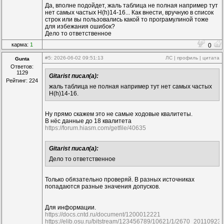
Да, вполне подойдет, жаль таблица не полная например тут
нет самых частых H(h)14-16... Как внести, вручную в список
строк или вы пользовались какой то програмулиной тоже
для избежания ошибок?
Дело то ответственное
карма:
1
0
#5
: 2026-06-02 09:51:13
ЛС
|
профиль
|
цитата
Gunta
Ответов:
1129
Gitarist писал(а):
Рейтинг: 224
жаль таблица не полная например тут нет самых частых
H(h)14-16.
Ну прямо скажем это не самые ходовые квалитеты.
В нёс данные до 18 квалитета
https://forum.hiasm.com/getfile/40635
Gitarist писал(а):
Дело то ответственное
Только обязательно проверяй. В разных источниках
попадаются разные значения допусков.
Для информации.
https://docs.cntd.ru/document/1200012221
https://elib.osu.ru/bitstream/123456789/10621/1/2670_20110923.