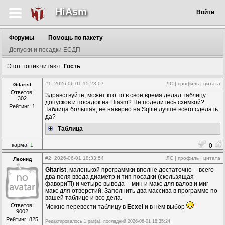
HiAsm
Войти
Форумы
Помощь по пакету
Допуски и посадки ЕСДП
Этот топик читают:
Гость
#1
: 2026-06-01 15:23:07
ЛС
|
профиль
|
цитата
Gitarist
Ответов:
Здравствуйте, может кто то в свое время делал таблицу
302
допусков и посадок на Hiasm? Не поделитесь схемкой?
Рейтинг: 1
Таблица большая, ее наверно на Sqlite лучше всего сделать
да?
Таблица
карма:
1
0
#2
: 2026-06-01 18:33:54
ЛС
|
профиль
|
цитата
Леонид
Gitarist
, маленькой программки вполне достаточно -- всего
два поля ввода диаметр и тип посадки (скользящая
фавориТ!) и четыре вывода -- мин и макс для валов и миг
макс для отверстий. Заполнить два массива в программе по
вашей таблице и все дела.
Ответов:
Можно перевести таблицу в
Ecxel
и в нём выбор
9002
Рейтинг: 825
Редактировалось 1 раз(а), последний 2026-06-01 18:35:24