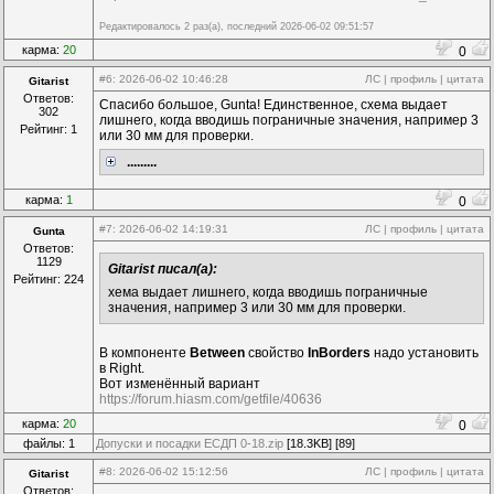
Редактировалось 2 раз(а), последний 2026-06-02 09:51:57
карма:
20
0
#6
: 2026-06-02 10:46:28
ЛС
|
профиль
|
цитата
Gitarist
Ответов:
Спасибо большое, Gunta! Единственное, схема выдает
302
лишнего, когда вводишь пограничные значения, например 3
Рейтинг: 1
или 30 мм для проверки.
.........
карма:
1
0
#7
: 2026-06-02 14:19:31
ЛС
|
профиль
|
цитата
Gunta
Ответов:
1129
Gitarist писал(а):
Рейтинг: 224
хема выдает лишнего, когда вводишь пограничные
значения, например 3 или 30 мм для проверки.
В компоненте
Between
свойство
InBorders
надо установить
в Right.
Вот изменённый вариант
https://forum.hiasm.com/getfile/40636
карма:
20
0
файлы: 1
Допуски и посадки ЕСДП 0-18.zip
[18.3KB] [89]
#8
: 2026-06-02 15:12:56
ЛС
|
профиль
|
цитата
Gitarist
Ответов: