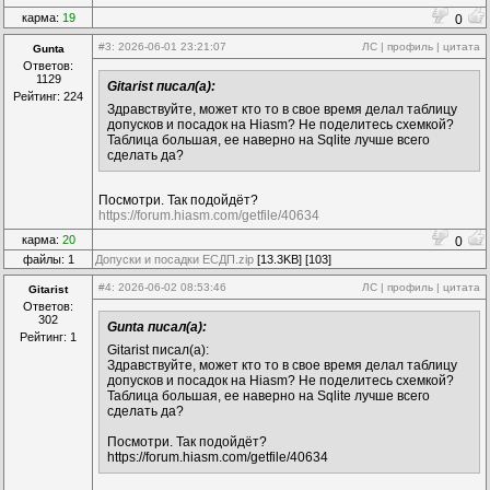
карма:
19
0
#3
: 2026-06-01 23:21:07
ЛС
|
профиль
|
цитата
Gunta
Ответов:
1129
Gitarist писал(а):
Рейтинг: 224
Здравствуйте, может кто то в свое время делал таблицу
допусков и посадок на Hiasm? Не поделитесь схемкой?
Таблица большая, ее наверно на Sqlite лучше всего
сделать да?
Посмотри. Так подойдёт?
https://forum.hiasm.com/getfile/40634
карма:
20
0
файлы: 1
Допуски и посадки ЕСДП.zip
[13.3KB] [103]
#4
: 2026-06-02 08:53:46
ЛС
|
профиль
|
цитата
Gitarist
Ответов:
302
Gunta писал(а):
Рейтинг: 1
Gitarist писал(а):
Здравствуйте, может кто то в свое время делал таблицу
допусков и посадок на Hiasm? Не поделитесь схемкой?
Таблица большая, ее наверно на Sqlite лучше всего
сделать да?
Посмотри. Так подойдёт?
https://forum.hiasm.com/getfile/40634