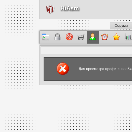
HiAsm
Форумы
Для просмотра профиля необх