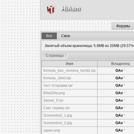
HiAsm
Форумы
Все
Свои
Занятый объем хранилища: 5.9MB из 20MB (29.57%
Страницы
Имя
Владелец
formula_bez_nomera_tochki.zip
GAv
*
formula_otvet.zip
GAv
*
тест отправки.rar
GAv
*
80let29a.png
GAv
*
Server_F.rar
GAv
*
Скат сервер.rar
GAv
*
Screenshot_1.jpg
GAv
*
Screenshot_2.jpg
GAv
*
скрин.png
GAv
*