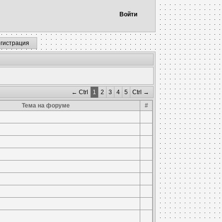
Войти
егистрация
← Ctrl
1
2
3
4
5
Ctrl →
Тема на форуме
#