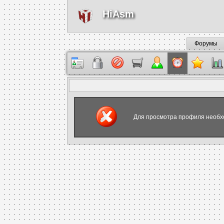
HiAsm
Форумы
Для просмотра профиля необх