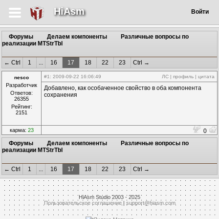
HiAsm
Войти
Форумы
Делаем компоненты
Различные вопросы по
реализации MTStrTbl
← Ctrl
1
...
16
17
18
22
23
Ctrl →
#1
: 2009-09-22 16:06:49
ЛС
|
профиль
|
цитата
nesco
Разработчик
Добавлено, как особаченное свойство в оба компонента
Ответов:
сохранения
26355
Рейтинг:
2151
карма:
23
0
Форумы
Делаем компоненты
Различные вопросы по
реализации MTStrTbl
← Ctrl
1
...
16
17
18
22
23
Ctrl →
HiAsm Studio 2003 - 2025
Пользовательское соглашение
|
support@hiasm.com