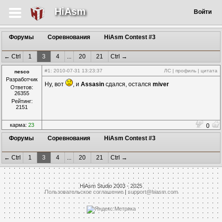
HiAsm
Войти
Форумы
Соревнования
HiAsm Contest #3
← Ctrl
1
3
4
...
20
21
Ctrl →
#1
: 2010-07-31 13:23:37
ЛС
|
профиль
|
цитата
nesco
Разработчик
Ну, вот
, и
Assasin
сдался, остался
miver
Ответов:
26355
Рейтинг:
2151
карма:
23
0
Форумы
Соревнования
HiAsm Contest #3
← Ctrl
1
3
4
...
20
21
Ctrl →
HiAsm Studio 2003 - 2025
Пользовательское соглашение
|
support@hiasm.com