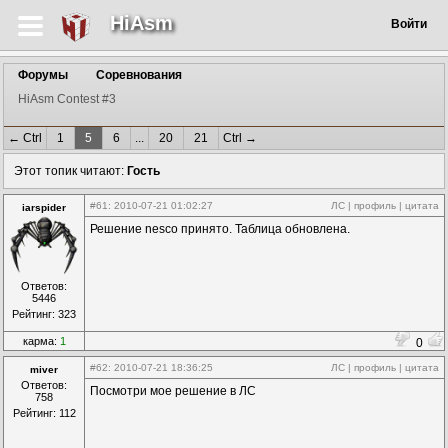
HiAsm
Войти
Форумы
Соревнования
HiAsm Contest #3
← Ctrl
1
5
6
...
20
21
Ctrl →
Этот топик читают:
Гость
#61
: 2010-07-21 01:02:27
ЛС
|
профиль
|
цитата
iarspider
Решение nesco принято. Таблица обновлена.
Ответов:
5446
Рейтинг: 323
карма:
1
0
#62
: 2010-07-21 18:36:25
ЛС
|
профиль
|
цитата
miver
Ответов:
Посмотри мое решение в ЛС
758
Рейтинг: 112