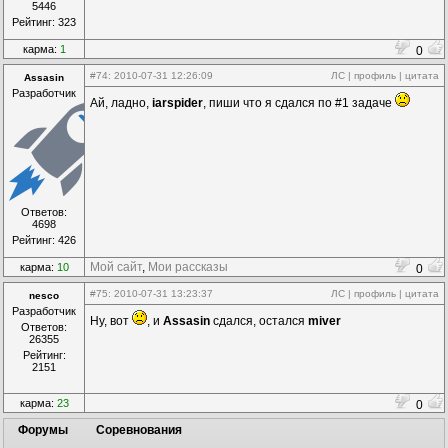
5446
Рейтинг: 323
карма:
1
0
#74
: 2010-07-31 12:26:09
ЛС
|
профиль
|
цитата
Assasin
Разработчик
Ай, ладно,
iarspider
, пиши что я сдался по #1 задаче
Ответов:
4698
Рейтинг: 426
Мой сайт
,
Мои рассказы
карма:
10
0
#75
: 2010-07-31 13:23:37
ЛС
|
профиль
|
цитата
nesco
Разработчик
Ну, вот
, и
Assasin
сдался, остался
miver
Ответов:
26355
Рейтинг:
2151
карма:
23
0
Форумы
Соревнования