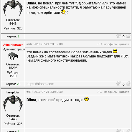
Dilma
, не понял, при чём тут "3д орбиталь"? Или это намёк
на мою специальности (кстати, я работаю на пару уровней
ниже, чем орбитали
)?
Ответов:
5446
Рейтинг: 323
карма:
1
0
#66
: 2010-07-21 23:39:08
ЛС
|
профиль
|
цитата
Administrator
Администрация
это намек на составление более жизненных задач
Задачи же с математикой как раз больше подходят для ЯВУ,
чем для схемного конструирования.
Ответов:
15295
Рейтинг:
1519
https://hiasm.com
карма:
26
0
#67
: 2010-07-21 23:40:49
ЛС
|
профиль
|
цитата
iarspider
Dilma
, такие ещё придумать надо
Ответов:
5446
Рейтинг: 323
карма:
1