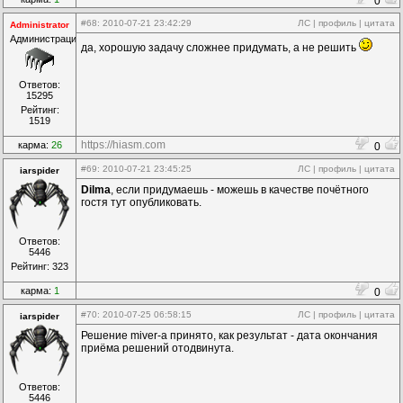
0
#68
: 2010-07-21 23:42:29
ЛС
|
профиль
|
цитата
Administrator
Администрация
да, хорошую задачу сложнее придумать, а не решить
Ответов:
15295
Рейтинг:
1519
https://hiasm.com
карма:
26
0
#69
: 2010-07-21 23:45:25
ЛС
|
профиль
|
цитата
iarspider
Dilma
, если придумаешь - можешь в качестве почётного
гостя тут опубликовать.
Ответов:
5446
Рейтинг: 323
карма:
1
0
#70
: 2010-07-25 06:58:15
ЛС
|
профиль
|
цитата
iarspider
Решение miver-а принято, как результат - дата окончания
приёма решений отодвинута.
Ответов:
5446