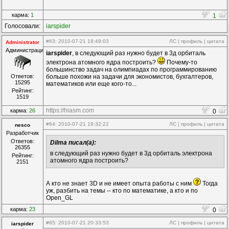
карма:
1
1
Голосовали:
iarspider
#63
: 2010-07-21 18:49:03
ЛС
|
профиль
|
цитата
Administrator
Администрация
iarspider
, в следующий раз нужно будет в 3д орбиталь
электрона атомного ядра построить?
Почему-то
большинство задач на олимпиадах по программированию
Ответов:
больше похожи на задачи для экономистов, бухгалтеров,
15295
математиков или еще кого-то...
Рейтинг:
1519
https://hiasm.com
карма:
26
0
#64
: 2010-07-21 19:32:22
ЛС
|
профиль
|
цитата
nesco
Разработчик
Ответов:
Dilma писал(а):
26355
в следующий раз нужно будет в 3д орбиталь электрона
Рейтинг:
атомного ядра построить?
2151
А кто не знает 3D и не имеет опыта работы с ним
Тогда
уж, разбить на темы -- кто по математике, а кто и по
Open_GL
карма:
23
0
#65
: 2010-07-21 20:33:53
ЛС
|
профиль
|
цитата
iarspider