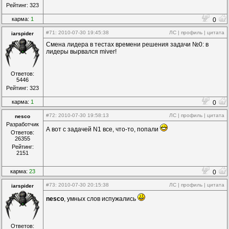
Рейтинг: 323
карма:
1
0
#71
: 2010-07-30 19:45:38
ЛС
|
профиль
|
цитата
iarspider
Смена лидера в тестах времени решения задачи №0: в
лидеры вырвался miver!
Ответов:
5446
Рейтинг: 323
карма:
1
0
#72
: 2010-07-30 19:58:13
ЛС
|
профиль
|
цитата
nesco
Разработчик
А вот с задачей N1 все, что-то, попали
Ответов:
26355
Рейтинг:
2151
карма:
23
0
#73
: 2010-07-30 20:15:38
ЛС
|
профиль
|
цитата
iarspider
nesco
, умных слов испужались
Ответов: