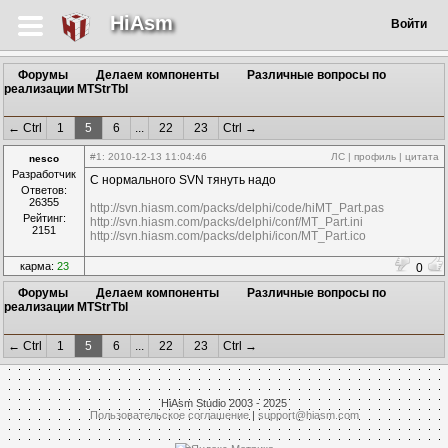
HiAsm
Войти
Форумы
Делаем компоненты
Различные вопросы по
реализации MTStrTbl
← Ctrl
1
5
6
...
22
23
Ctrl →
#1
: 2010-12-13 11:04:46
ЛС
|
профиль
|
цитата
nesco
Разработчик
С нормального SVN тянуть надо
Ответов:
26355
http://svn.hiasm.com/packs/delphi/code/hiMT_Part.pas
Рейтинг:
http://svn.hiasm.com/packs/delphi/conf/MT_Part.ini
2151
http://svn.hiasm.com/packs/delphi/icon/MT_Part.ico
карма:
23
0
Форумы
Делаем компоненты
Различные вопросы по
реализации MTStrTbl
← Ctrl
1
5
6
...
22
23
Ctrl →
HiAsm Studio 2003 - 2025
Пользовательское соглашение
|
support@hiasm.com