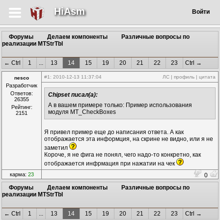
HiAsm
Войти
Форумы
Делаем компоненты
Различные вопросы по
реализации MTStrTbl
← Ctrl
1
...
13
14
15
19
20
21
22
23
Ctrl →
#1
: 2010-12-13 11:37:04
ЛС
|
профиль
|
цитата
nesco
Разработчик
Ответов:
Chipset писал(а):
26355
А в вашем примере только: Пример использования
Рейтинг:
модуля MT_CheckBoxes
2151
Я привел пример еще до написания ответа. А как
отображается эта информция, на скрине не видно, или я не
заметил
Короче, я не фига не понял, чего надо-то конкретно, как
отображается инфрмация при нажатии на чек
карма:
23
0
Форумы
Делаем компоненты
Различные вопросы по
реализации MTStrTbl
← Ctrl
1
...
13
14
15
19
20
21
22
23
Ctrl →