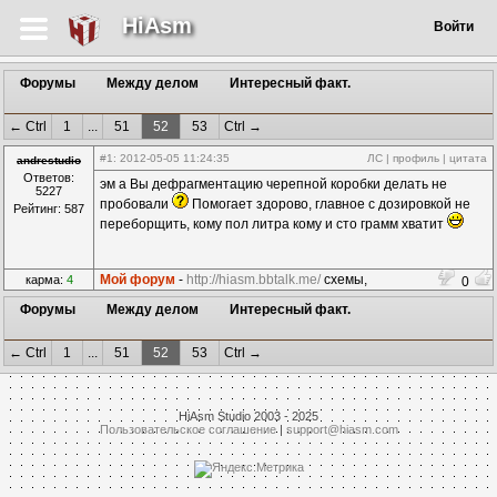
HiAsm
Войти
Форумы
Между делом
Интересный факт.
← Ctrl
1
...
51
52
53
Ctrl →
#1
: 2012-05-05 11:24:35
ЛС
|
профиль
|
цитата
andrestudio
Ответов:
эм а Вы дефрагментацию черепной коробки делать не
5227
пробовали
Помогает здорово, главное с дозировкой не
Рейтинг: 587
переборщить, кому пол литра кому и сто грамм хватит
Мой форум
-
http://hiasm.bbtalk.me/
схемы,
карма:
4
0
компоненты...
Форумы
Между делом
Интересный факт.
← Ctrl
1
...
51
52
53
Ctrl →
HiAsm Studio 2003 - 2025
Пользовательское соглашение
|
support@hiasm.com