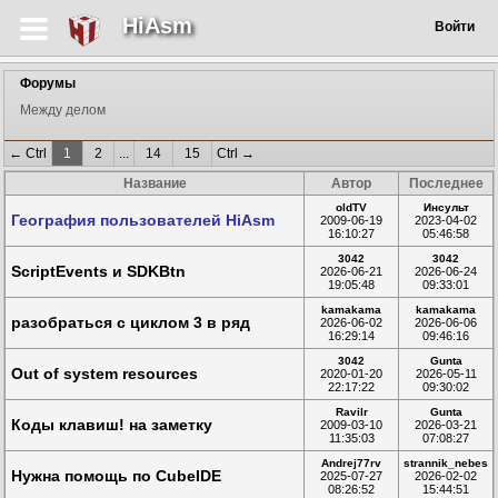
HiAsm
Войти
Форумы
Между делом
← Ctrl
1
2
...
14
15
Ctrl →
Название
Автор
Последнее
oldTV
Инсульт
География пользователей HiAsm
2009-06-19
2023-04-02
16:10:27
05:46:58
3042
3042
ScriptEvents и SDKBtn
2026-06-21
2026-06-24
19:05:48
09:33:01
kamakama
kamakama
разобраться с циклом 3 в ряд
2026-06-02
2026-06-06
16:29:14
09:46:16
3042
Gunta
Out of system resources
2020-01-20
2026-05-11
22:17:22
09:30:02
Ravilr
Gunta
Коды клавиш! на заметку
2009-03-10
2026-03-21
11:35:03
07:08:27
Andrej77rv
strannik_nebes
Нужна помощь по CubeIDE
2025-07-27
2026-02-02
08:26:52
15:44:51