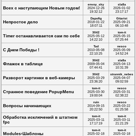
envoy_sky
sla8a
Всех с наступающим Новым годом!
2024-12-26
2026-01-02
19:32:12
23:17:17
Dapofig
Gitarist
Непростое дело
2018-01-22
2025-09-21
18:07:11
06:10:48
3042
tom-it
Timer останавливается сам по себе
2025-05-12
2025-05-15
14:22:10
07:25:44
Tad
nesco
C Днем Победы !
2010-05-08
2025-05-09
22:10:25
14:52:24
3042
sla8a
Флажок в таблице
2009-05-04
2025-04-13
07:44:41
10:31:39
3042
strannik_nebes
Разворот картинки в веб-камеры
2025-03-29
2025-04-07
23:36:20
09:02:59
tom-it
nesco
Странное поведение PopupMenu
2025-03-30
2025-03-31
19:00:04
02:38:22
ruin
nesco
Вопросы начинающих
2014-09-15
2025-03-22
20:22:50
01:25:58
tom-it
tom-it
Обработка исключений в штатном
2025-03-11
2025-03-11
fpc
17:17:19
21:21:29
tom-it
tom-it
Modules›Шаблоны
2025-02-18
2025-02-18