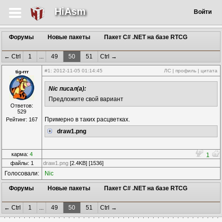
HiAsm
Войти
Форумы
Новые пакеты
Пакет C# .NET на базе RTCG
← Ctrl
1
...
49
50
51
Ctrl →
#1
: 2012-11-05 01:14:45
ЛС
|
профиль
|
цитата
tig-rrr
Nic писал(а):
Предложите свой вариант
Ответов:
529
Примерно в таких расцветках.
Рейтинг: 167
draw1.png
карма:
4
1
файлы: 1
draw1.png
[2.4KB] [1536]
Голосовали:
Nic
Форумы
Новые пакеты
Пакет C# .NET на базе RTCG
← Ctrl
1
...
49
50
51
Ctrl →