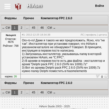
HiAsm
Войти
Форумы
Прочее
Компилятор FPC 2.6.0
← Ctrl
1
2
...
45
46
Ctrl →
#1
: 2012-12-25 18:34:38
ЛС
|
профиль
|
цитата
Netspirit
Ответов:
Ого-го-го! Даже я такого не мог предположить. Ясно, что "не
4676
так". Инсталлятор при установке говорил, что HiAsm в
Рейтинг: 768
указанном каталоге не обнаружен? Говорил. В принципе,
инструкция в первом посте написана.
1) Запускаешь инсталлятор, указываешь папку в которой
установлен HiAsm, не "C:FPC".
2) В архиве в первом посте есть два файла - инсталлятор и
архив "Delphi pack FPC 2.6.0 (SVN rev 1009).7z"
3) Вот из архива Delphi pack FPC 2.6.0 (SVN rev 1009).7z
нужно папку Delphi поместить в hiasmelements
карма:
26
0
Форумы
Прочее
Компилятор FPC 2.6.0
← Ctrl
1
2
...
45
46
Ctrl →
HiAsm Studio 2003 - 2025