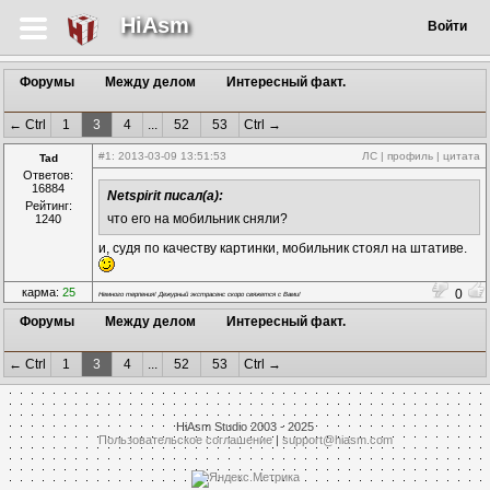
HiAsm
Войти
Форумы
Между делом
Интересный факт.
← Ctrl
1
3
4
...
52
53
Ctrl →
#1
: 2013-03-09 13:51:53
ЛС
|
профиль
|
цитата
Tad
Ответов:
16884
Netspirit писал(а):
Рейтинг:
что его на мобильник сняли?
1240
и, судя по качеству картинки, мобильник стоял на штативе.
карма:
25
0
Немного терпения! Дежурный экстрасенс скоро свяжется с Вами!
Форумы
Между делом
Интересный факт.
← Ctrl
1
3
4
...
52
53
Ctrl →
HiAsm Studio 2003 - 2025
Пользовательское соглашение
|
support@hiasm.com