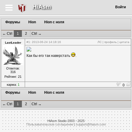
HiAsm
Войти
Форумы
Hion
Hion c ноля
← Ctrl
1
2
Ctrl →
#1
: 2013-06-24 14:18:16
ЛС
|
профиль
|
цитата
LastLeader
Как бы его так наверстать
.
Ответов:
316
Рейтинг: 21
карма:
1
0
Форумы
Hion
Hion c ноля
← Ctrl
1
2
Ctrl →
HiAsm Studio 2003 - 2025
Пользовательское соглашение
|
support@hiasm.com