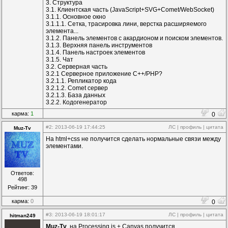
3. Структура
3.1. Клиентская часть (JavaScript+SVG+Comet/ WebSocket)
3.1.1. Основное окно
3.1.1.1. Сетка, трасировка лини, верстка расширяемого
элемента...
3.1.2. Панель элементов с акардионом и поиском элементов.
3.1.3. Верхняя панель инструментов
3.1.4. Панель настроек элементов
3.1.5. Чат
3.2. Серверная часть
3.2.1 Серверное приложение C++/PHP?
3.2.1.1. Репликатор кода
3.2.1.2. Comet сервер
3.2.1.3. База данных
3.2.2. Кодогенератор
карма:
1
0
#2
: 2013-06-19 17:44:25
ЛС
|
профиль
|
цитата
Muz-Tv
На html+css не получится сделать нормальные связи между
элементами.
Ответов:
498
Рейтинг: 39
карма:
0
0
#3
: 2013-06-19 18:01:17
ЛС
|
профиль
|
цитата
hitman249
Muz-Tv
, на Processing.js + Canvas получится