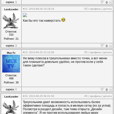
карма:
1
0
#11
: 2013-06-24 14:18:16
ЛС
|
профиль
|
цитата
LastLeader
Как бы его так наверстать
.
Ответов:
316
Рейтинг: 21
карма:
1
0
#12
: 2013-06-24 22:13:08
ЛС
|
профиль
|
цитата
Muz-Tv
Не вижу плюсов в треугольниках вместо точек, а вот меню
для планшета довольно удобно, не против если у себя
такое сделаю?
Ответов:
498
Рейтинг: 39
карма:
0
0
#13
: 2013-06-25 09:01:50
ЛС
|
профиль
|
цитата
LastLeader
Треугольники дают возможность использовать более
эффективно площадь и попасть в мелкую сетку (из за углов).
Посмотри в раздел дизайн, там тема открыта „Дизайн
элемента”. Я не против использования любых моих