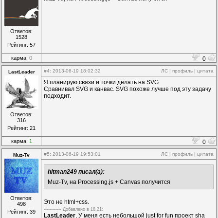
Ответов:
1528
Рейтинг: 57
карма:
0
0
#4
: 2013-06-19 18:02:32
ЛС
|
профиль
|
цитата
LastLeader
Я планирую связи и точки делать на SVG
Сравнивал SVG и канвас. SVG похоже лучше под эту задачу
подходит.
Ответов:
316
Рейтинг: 21
карма:
1
0
#5
: 2013-06-19 19:53:01
ЛС
|
профиль
|
цитата
Muz-Tv
hitman249 писал(а):
Muz-Tv, на Processing.js + Canvas получится
Ответов:
Это не html+css.
498
------------ Дoбавленo в 18.21:
Рейтинг: 39
LastLeader
, У меня есть небольшой just for fun проект sha