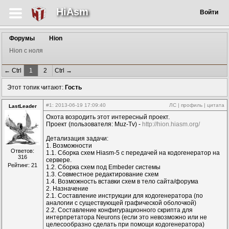
HiAsm
Войти
Форумы
Hion
Hion c ноля
← Ctrl
1
2
Ctrl →
Этот топик читают:
Гость
#1
: 2013-06-19 17:09:40
ЛС
|
профиль
|
цитата
LastLeader
Охота возродить этот интересный проект.
Проект (пользователя: Muz-Tv) -
http://hion.hiasm.org/
Детализация задачи:
1. Возможности
Ответов:
1.1. Сборка схем Hiasm-5 с передачей на кодогенератор на
316
сервере.
Рейтинг: 21
1.2. Сборка схем под Embeder системы
1.3. Совместное редактирование схем
1.4. Возможность вставки схем в тело сайта/форума
2. Назначение
2.1. Составление инструкции для кодогенератора (по
аналогии с существующей графической оболочкой)
2.2. Составление конфигурационного скрипта для
интерпретатора Neurons (если это невозможно или не
целесообразно сделать при помощи кодогенератора)