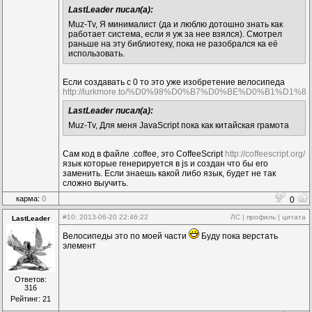
LastLeader писал(а):
Muz-Tv, Я минималист (да и люблю дотошно знать как
работает система, если я уж за нее взялся). Смотрел
раньше на эту библиотеку, пока не разобрался ка её
использовать.
Если создавать с 0 то это уже изобретение велосипеда
http://lurkmore.to/%D0%98%D0%B7%D0%BE%D0%B1
LastLeader писал(а):
Muz-Tv, Для меня JavaScript пока как китайская грамота
Сам код в файле .coffee, это CoffeeScript
http://coffeescript.org/
язык которые генерируется в js и создан что бы его
заменить. Если знаешь какой либо язык, будет не так
сложно выучить.
карма:
0
0
#10
: 2013-06-20 22:46:22
ЛС
|
профиль
|
цитата
LastLeader
Велосипеды это по моей части
Буду пока верстать
элемент
Ответов:
316
Рейтинг: 21