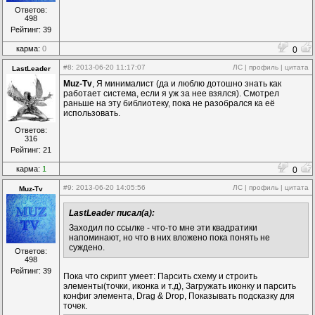
Ответов:
498
Рейтинг: 39
карма:
0
0
#8
: 2013-06-20 11:17:07
ЛС
|
профиль
|
цитата
LastLeader
Muz-Tv
, Я минималист (да и люблю дотошно знать как
работает система, если я уж за нее взялся). Смотрел
раньше на эту библиотеку, пока не разобрался ка её
использовать.
Ответов:
316
Рейтинг: 21
карма:
1
0
#9
: 2013-06-20 14:05:56
ЛС
|
профиль
|
цитата
Muz-Tv
LastLeader писал(а):
Заходил по ссылке - что-то мне эти квадратики
напоминают, но что в них вложено пока понять не
суждено.
Ответов:
498
Рейтинг: 39
Пока что скрипт умеет: Парсить схему и строить
элементы(точки, иконка и т.д), Загружать иконку и парсить
конфиг элемента, Drag & Drop, Показывать подсказку для
точек.