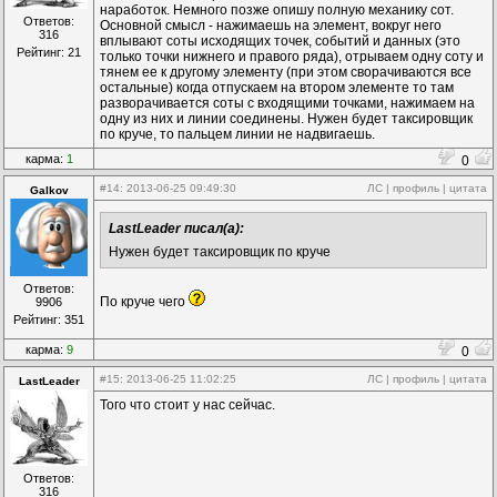
наработок. Немного позже опишу полную механику сот.
Ответов:
Основной смысл - нажимаешь на элемент, вокруг него
316
вплывают соты исходящих точек, событий и данных (это
Рейтинг: 21
только точки нижнего и правого ряда), отрываем одну соту и
тянем ее к другому элементу (при этом сворачиваются все
остальные) когда отпускаем на втором элементе то там
разворачивается соты с входящими точками, нажимаем на
одну из них и линии соединены. Нужен будет таксировщик
по круче, то пальцем линии не надвигаешь.
карма:
1
0
#14
: 2013-06-25 09:49:30
ЛС
|
профиль
|
цитата
Galkov
LastLeader писал(а):
Нужен будет таксировщик по круче
Ответов:
По круче чего
9906
Рейтинг: 351
карма:
9
0
#15
: 2013-06-25 11:02:25
ЛС
|
профиль
|
цитата
LastLeader
Того что стоит у нас сейчас.
Ответов:
316