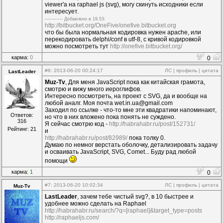
viewer'a на raphael js (svg), могу скинуть исходники если
интересует.
------------ Дoбавленo в 19.53:
http://bitbucket.org/OneFive/onefive.bitbucket.org
что бы была нормальная кодировка нужен apache, или
перекодировать delphi/conf в utf-8, с кривой кодировкой
можно посмотреть тут
http://onefive.bitbucket.org/
карма:
0
0
#6
: 2013-06-20 00:24:17
ЛС
|
профиль
|
цитата
LastLeader
Muz-Tv
, Для меня JavaScript пока как китайская грамота,
смотрю и вижу много иероглифов.
Интересно посмотреть, на проект с SVG, да и вообще на
любой аналг. Моя почта wet.in.ua@gmail.com
Заходил по ссылке - что-то мне эти квадратики напоминают,
Ответов:
но что в них вложено пока понять не суждено.
316
Я сейчас смотрю код -
http://habrahabr.ru/post/152731/
Рейтинг: 21
и
http://habrahabr.ru/post/82989/
пока толку 0.
Думаю по немног верстать оболочку, детализировать задачу
и осваивать JavaScript, SVG, Comet... Буду рад любой
помощи
карма:
1
0
#7
: 2013-06-20 10:02:34
ЛС
|
профиль
|
цитата
Muz-Tv
LastLeader
, зачем тебе чистый svg?, в 10 быстрее и
удобнее можно сделать на Raphael
http://habrahabr.ru/search/?q=[raphael]&target_type=posts
http://raphaeljs.com/