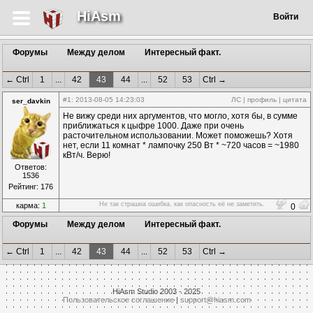
HiAsm
Войти
Форумы
Между делом
Интересный факт.
← Ctrl
1
...
42
43
44
...
52
53
Ctrl →
#1
: 2013-08-05 14:23:03
ЛС
|
профиль
|
цитата
ser_davkin
Не вижу среди них аргументов, что могло, хотя бы, в сумме
приближаться к цыфре 1000. Даже при очень
расточительном использовании. Может поможешь? Хотя
нет, если 11 комнат * лампочку 250 Вт * ~720 часов = ~1980
кВт/ч. Верю!
Ответов:
1536
Рейтинг: 176
Не так страшна ошибка, как опасность её не заметить.
карма:
1
0
Форумы
Между делом
Интересный факт.
← Ctrl
1
...
42
43
44
...
52
53
Ctrl →
HiAsm Studio 2003 - 2025
Пользовательское соглашение
|
support@hiasm.com