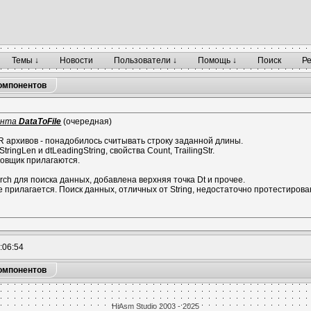
Темы ↓
Новости
Пользователи ↓
Помощь ↓
Поиск
Р
омпонентов
ента
DataToFile
(очередная)
 архивов - понадобилось считывать строку заданной длины.
ringLen и dtLeadingString, свойства Count, TrailingStr.
ковщик прилагаются.
ch для поиска данных, добавлена верхняя точка Dt и прочее.
 прилагается. Поиск данных, отличных от String, недостаточно протестирова
:06:54
омпонентов
HiAsm Studio 2003 - 2025