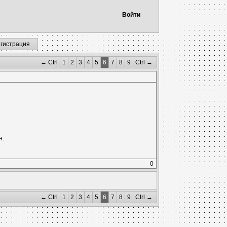
Войти
егистрация
← Ctrl
1
2
3
4
5
6
7
8
9
Ctrl →
н.
0
← Ctrl
1
2
3
4
5
6
7
8
9
Ctrl →