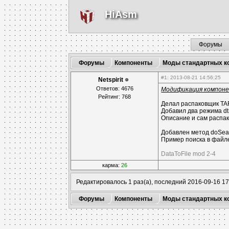
HiAsm
Форумы
Форумы
Компоненты
Моды стандартных к
#1
: 2013-08-21 14:56:25
Netspirit
Ответов: 4676
Модификация компон
Рейтинг: 768
Делал распаковщик TAR
Добавил два режима dtSt
Описание и сам распа
Добавлен метод doSear
Пример поиска в файле
DataToFile mod 2-4
карма:
26
Редактировалось 1 раз(а), последний 2016-09-16 17
Форумы
Компоненты
Моды стандартных к