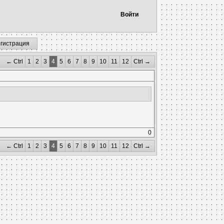
Войти
егистрация
← Ctrl
1
2
3
4
5
6
7
8
9
10
11
12
Ctrl →
0
← Ctrl
1
2
3
4
5
6
7
8
9
10
11
12
Ctrl →