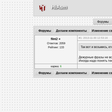
HiAsm
Форумы
Форумы
Делаем компоненты
Изменение с
#1
: 2013-11-30 12:53:16
flint2
Ответов: 2059
Так вот и возьмись, к
Рейтинг: 133
Дежурные фразы не вс
Иногда надо понять тек
карма:
6
Форумы
Делаем компоненты
Изменение с