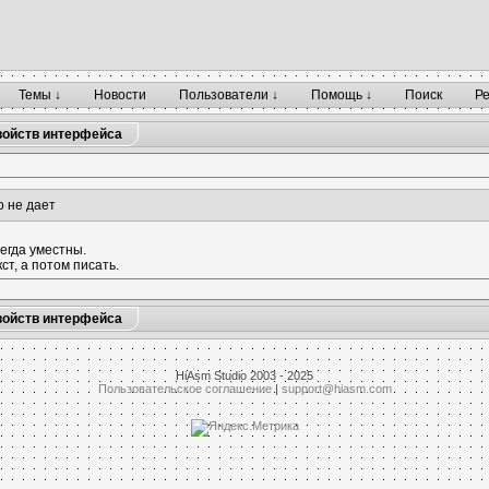
Темы ↓
Новости
Пользователи ↓
Помощь ↓
Поиск
Р
войств интерфейса
то не дает
егда уместны.
ст, а потом писать.
войств интерфейса
HiAsm Studio 2003 - 2025
Пользовательское соглашение
|
support@hiasm.com