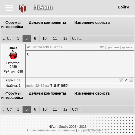
HiAsm
Войти
Форумы
Делаем компоненты
Изменение свойств
интерфейса
← Ctrl
1
5
6
10
11
12
Ctrl →
#1
: 2013-11-30 16:47:49
ЛС
|
профиль
|
цитата
sla8a
0
Ответов:
2489
Рейтинг: 698
карма:
11
0
файлы: 1
code_32452.txt
[6.1KB] [959]
Форумы
Делаем компоненты
Изменение свойств
интерфейса
← Ctrl
1
5
6
10
11
12
Ctrl →
HiAsm Studio 2003 - 2025
Пользовательское соглашение
|
support@hiasm.com