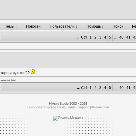
Темы ↓
Новости
Пользователи ↓
Помощь ↓
Поиск
Р
← Ctrl
1
2
3
4
5
...
40
41
4
а корова здохне" ?
 свяжется с Вами!
← Ctrl
1
2
3
4
5
...
40
41
4
HiAsm Studio 2003 - 2025
Пользовательское соглашение
|
support@hiasm.com