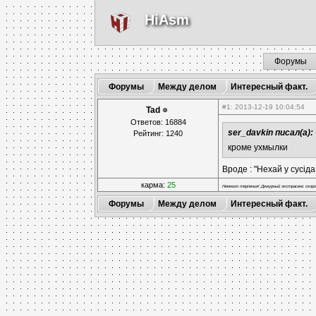
HiAsm
Форумы
Форумы
Между делом
Интересный факт.
#1
: 2013-12-19 10:04:54
Tad
Ответов: 16884
ser_davkin писал(а):
Рейтинг: 1240
кроме ухмылки
Вроде : "Нехай у сусід
карма:
25
Немного терпения! Дежурный экстрасенс скоро
Форумы
Между делом
Интересный факт.