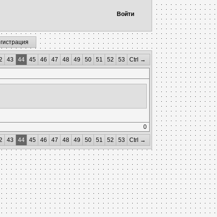
Войти
егистрация
2
43
44
45
46
47
48
49
50
51
52
53
Ctrl →
0
2
43
44
45
46
47
48
49
50
51
52
53
Ctrl →