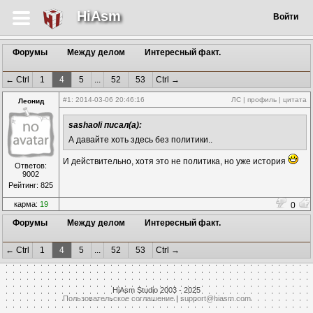
HiAsm
Войти
Форумы
Между делом
Интересный факт.
← Ctrl
1
4
5
...
52
53
Ctrl →
#1
: 2014-03-06 20:46:16
ЛС
|
профиль
|
цитата
Леонид
sashaoli писал(а):
А давайте хоть здесь без политики..
И действительно, хотя это не политика, но уже история
Ответов:
9002
Рейтинг: 825
карма:
19
0
Форумы
Между делом
Интересный факт.
← Ctrl
1
4
5
...
52
53
Ctrl →
HiAsm Studio 2003 - 2025
Пользовательское соглашение
|
support@hiasm.com