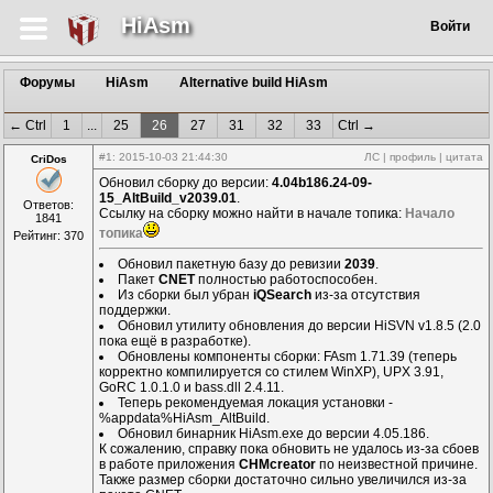
HiAsm
Войти
Форумы
HiAsm
Alternative build HiAsm
← Ctrl
1
...
25
26
27
31
32
33
Ctrl →
#1
: 2015-10-03 21:44:30
ЛС
|
профиль
|
цитата
CriDos
Обновил сборку до версии:
4.04b186.24-09-
15_AltBuild_v2039.01
.
Ответов:
Ссылку на сборку можно найти в начале топика:
Начало
1841
топика
Рейтинг: 370
Обновил пакетную базу до ревизии
2039
.
Пакет
CNET
полностью работоспособен.
Из сборки был убран
iQSearch
из-за отсутствия
поддержки.
Обновил утилиту обновления до версии HiSVN v1.8.5 (2.0
пока ещё в разработке).
Обновлены компоненты сборки: FAsm 1.71.39 (теперь
корректно компилируется со стилем WinXP), UPX 3.91,
GoRC 1.0.1.0 и bass.dll 2.4.11.
Теперь рекомендуемая локация установки -
%appdata%HiAsm_AltBuild.
Обновил бинарник HiAsm.exe до версии 4.05.186.
К сожалению, справку пока обновить не удалось из-за сбоев
в работе приложения
CHMcreator
по неизвестной причине.
Также размер сборки достаточно сильно увеличился из-за