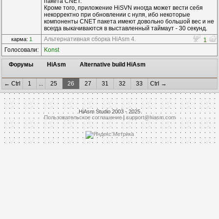
пакета CNET.
Кроме того, приложение HiSVN иногда может вести себя
некорректно при обновлении с нуля, ибо некоторые
компоненты CNET пакета имеют довольно большой вес и не
всегда выкачиваются в выставленный таймаут - 30 секунд.
Альтернативная сборка HiAsm 4.
карма:
1
1
Голосовали:
Konst
Форумы
HiAsm
Alternative build HiAsm
← Ctrl
1
...
25
26
27
31
32
33
Ctrl →
HiAsm Studio 2003 - 2025
Пользовательское соглашение
|
support@hiasm.com