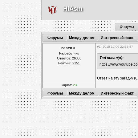
HiAsm
Форумы
Форумы
Между делом
Интересный факт.
#1
: 2015-12-09 22:35:57
nesco
Разработчик
Tad писал(а):
Ответов: 26355
Рейтинг: 2151
https://www.youtube
Ответ на эту загадку (С
карма:
23
Форумы
Между делом
Интересный факт.