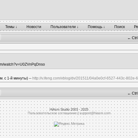
Темы ↓
Новости
Пользователи ↓
Помощь ↓
Поиск
Р
← Ctrl
.com/watch?v=U0ZVnPqDnso
м. с 1-й минуты) --
http://v.ifeng.com/vblog/dv/201511/04a0e0cf-6527-443c-802e
← Ctrl
HiAsm Studio 2003 - 2025
Пользовательское соглашение
|
support@hiasm.com