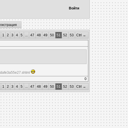
Войти
егистрация
1
2
3
4
5
...
47
48
49
50
51
52
53
Ctrl →
-6dafe3a55e27.shtml
0
1
2
3
4
5
...
47
48
49
50
51
52
53
Ctrl →