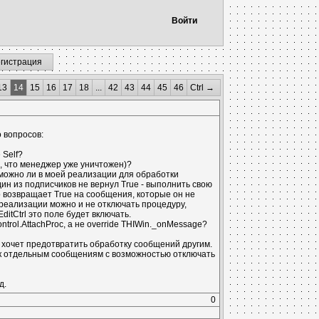
Войти
егистрация
13
14
15
16
17
18
...
42
43
44
45
46
Ctrl →
о вопросов:
 Self?
ь, что менеджер уже уничтожен)?
 можно ли в моей реализации для обработки
дин из подписчиков не вернул True - выполнить свою
 возвращает True на сообщения, которые он не
й реализации можно и не отключать процедуру,
itCtrl это поле будет включать.
trol.AttachProc, а не override THIWin._onMessage?
н хочет предотвратить обработку сообщений другим.
 к отдельным сообщениям с возможностью отключать
д.
0