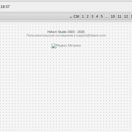
:18:37
← Ctrl
1
2
3
4
5
...
10
11
12
HiAsm Studio 2003 - 2025
Пользовательское соглашение
|
support@hiasm.com