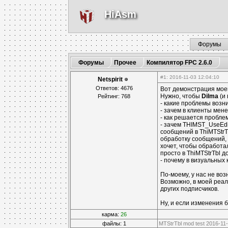
HiAsm
Форумы
Форумы
Прочее
Компилятор FPC 2.6.0
#1
: 2016-11-03 12:04:10
Netspirit
Ответов: 4676
Вот демонстрация мо
Нужно, чтобы
Dilma
(и 
Рейтинг: 768
- какие проблемы возн
- зачем в клиенты мен
- как решается пробле
- зачем THIMST_UseEdi
сообщений в ThiMTStrTb
обработку сообщений, 
хочет, чтобы обработа
просто в ThiMTStrTbl 
- почему в визуальных
По-моему, у нас не во
Возможно, в моей реал
других подписчиков.
Ну, и если изменения 
карма:
26
файлы: 1
MTStrTbl mod test 2016-11