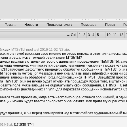
Темы ↓
Новости
Пользователи ↓
Помощь ↓
Поиск
Р
← Ctrl
1
2
3
4
5
...
10
11
12
ей идеи
MTStrTbl mod test 2016-11-02 NS.zip
.
все, кто в теме) высказал свое мнение по этому поводу, и ответил на нескольк
икали и решались в текущей реализации MTStrTbl?
еджера выдавать отдельную record с данными и процедурами ThiMTStrTbl, а не
ма когда менеджер уничтожается раньше, чем клиент (как клиент может узнат
tCtrl отключает дефолтную процедуру обработки сообщений в ThiMTStrTbl, и
l перекрыть метод _onMessage, в нём сначала вызвать inherited, и если ни о
иначе завершить обработку. Тогда подписавшийся THIMST_UseEditCtrl просто
ла ThiMTStrTbl, и не нужно будет отключать процедуру. Кроме того, в штатно
добавить поле, указывающее не обрабатывать свои сообщения, а THIMST_UseEd
 компонентах (наследниках ThiWin) для перехвата сообщений используется Con
зникала такая проблема, когда есть несколько обработчиков сообщений, и оди
изации можно будет ввести приоритет обработчика, или привязку обработки
будут приняты, я бы перед этим привёл код в этих файлах в удобочитаемый ви
-02 NS.zip
[17.2KB] [974]