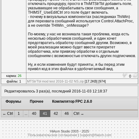
отключать процедуру, просто в ThiMTStrTbl добавить поле,
указывающее не обрабатывать свои сообщения, а
THIMST_UseEditCtrl это поле будет включать.
- почему в визуальных компонентах (наследниках ThiWin)
для перехвата сообщений используется Control.AttachProc,
а не override THIWin._onMessage?
По-моему, у нас не возникала такая проблема, когда есть
несколько обработчиков сообщений, и один хочет
предотвратить обработку сообщений другим. Возможно, в
моей реализации можно будет ввести приоритет
обработчика, или привязку обработки к отдельным
сообщениям с возможностью отключать других подписчиков.
Ну, и если изменения будут приняты, я бы перед этим
привёл код в этих файлах в удобочитаемый вид.
карма:
26
0
файлы: 1
MTStrTbl mod test 2016-11-02 NS.zip
[17.2KB] [974]
Редактировалось 3 раз(а), последний 2016-11-03 12:18:37
Форумы
Прочее
Компилятор FPC 2.6.0
← Ctrl
1
...
40
41
42
46
Ctrl →
HiAsm Studio 2003 - 2025
Пользовательское соглашение
|
support@hiasm.com