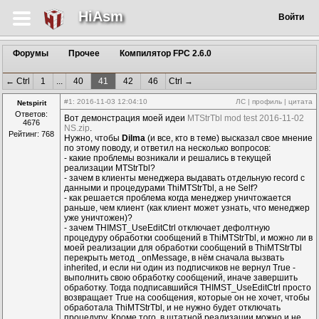
HiAsm
Войти
Форумы
Прочее
Компилятор FPC 2.6.0
← Ctrl
1
...
40
41
42
46
Ctrl →
#1
: 2016-11-03 12:04:10
ЛС
|
профиль
|
цитата
Netspirit
Ответов:
Вот демонстрация моей идеи
MTStrTbl mod test 2016-11-02
4676
NS.zip
.
Рейтинг: 768
Нужно, чтобы
Dilma
(и все, кто в теме) высказал свое мнение
по этому поводу, и ответил на несколько вопросов:
- какие проблемы возникали и решались в текущей
реализации MTStrTbl?
- зачем в клиенты менеджера выдавать отдельную record с
данными и процедурами ThiMTStrTbl, а не Self?
- как решается проблема когда менеджер уничтожается
раньше, чем клиент (как клиент может узнать, что менеджер
уже уничтожен)?
- зачем THIMST_UseEditCtrl отключает дефолтную
процедуру обработки сообщений в ThiMTStrTbl, и можно ли в
моей реализации для обработки сообщений в ThiMTStrTbl
перекрыть метод _onMessage, в нём сначала вызвать
inherited, и если ни один из подписчиков не вернул True -
выполнить свою обработку сообщений, иначе завершить
обработку. Тогда подписавшийся THIMST_UseEditCtrl просто
возвращает True на сообщения, которые он не хочет, чтобы
обработала ThiMTStrTbl, и не нужно будет отключать
процедуру. Кроме того, в штатной реализации можно и не