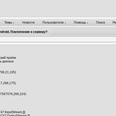
Темы ↓
Новости
Пользователи ↓
Помощь ↓
Поиск
Р
droid. Поключение к серверу?
ский приём
ть данные
706,21,105)
7,266,175)
7567076,266,224)
47:InputStream,[])
6747:OutputStream,[])