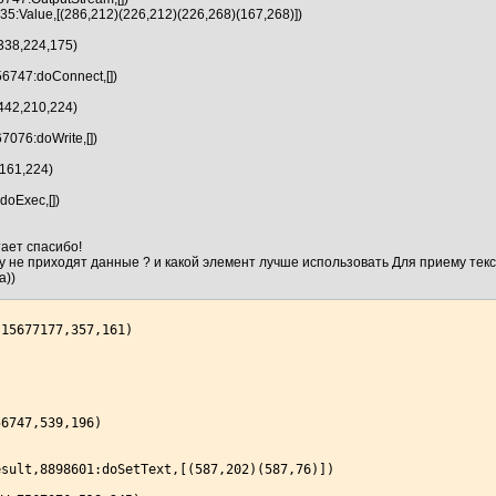
935:Value,[(286,212)(226,212)(226,268)(167,268)])
338,224,175)
6747:doConnect,[])
442,210,224)
7076:doWrite,[])
161,224)
doExec,[])
ает спасибо!
у не приходят данные ? и какой элемент лучше использовать Для приему тек
а))
15677177,357,161)

6747,539,196)

sult,8898601:doSetText,[(587,202)(587,76)])
