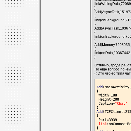
link(WritingData,7208
}
Add(AsyncTask,15197
{
link(onBackground,215
}
Add(AsyncTask,10367
{
link(onBackground,756
}
Add(Memory,7208935,
{
link(onData,10367442:
}
Отлично, вроде работ
Но еще вопрос почем
(( Это что-то типа чат
Add
(MainActivity,
{

 Width=188

 Height=288

 Caption=
"Chat"
Add
(TCPClient,215
{

 Port=3939

link
(onConnectRe