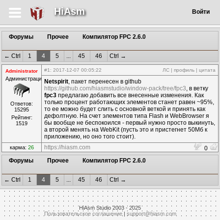
HiAsm
Войти
Форумы
Прочее
Компилятор FPC 2.6.0
← Ctrl
1
4
5
...
45
46
Ctrl →
#1
: 2017-12-07 00:05:22
ЛС
|
профиль
|
цитата
Administrator
Администрация
Netspirit
, пакет перенесен в github
https://github.com/hiasmstudio/window-pack/tree/fpc3
, в ветку
fpc3
предлагаю добавить все внесенные изменения. Как
только процент работающих элементов станет равен ~95%,
Ответов:
то ее можно будет слить с основной веткой и принять как
15295
дефолтную. На счет элементов типа Flash и WebBrowser я
Рейтинг:
бы вообще не беспокоился - первый нужно просто выкинуть,
1519
а второй менять на WebKit (пусть это и пристегнет 50Мб к
приложению, но оно того стоит).
https://hiasm.com
карма:
26
0
Форумы
Прочее
Компилятор FPC 2.6.0
← Ctrl
1
4
5
...
45
46
Ctrl →
HiAsm Studio 2003 - 2025
Пользовательское соглашение
|
support@hiasm.com