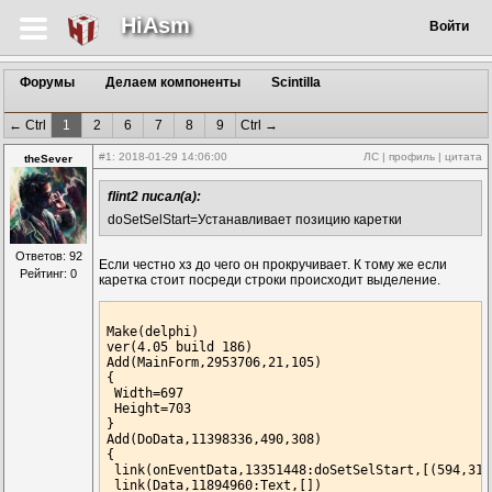
HiAsm
Войти
Форумы
Делаем компоненты
Scintilla
← Ctrl
1
2
6
7
8
9
Ctrl →
#1
: 2018-01-29 14:06:00
ЛС
|
профиль
|
цитата
theSever
flint2 писал(а):
doSetSelStart=Устанавливает позицию каретки
Ответов: 92
Если честно хз до чего он прокручивает. К тому же если
Рейтинг: 0
каретка стоит посреди строки происходит выделение.
Make(delphi)

ver(
4.05
 build 
186
)

Add(MainForm,
2953706
,
21
,
105
)

{

 Width=
697
 Height=
703
}

Add(DoData,
11398336
,
490
,
308
)

{

 link(onEventData,
13351448
:doSetSelStart,[(
594
,
314
 link(Data,
11894960
:Text,[])
