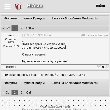
HiAsm
Войти
Форумы
КуплюПродам
Заказ на блок\блоки Modbus rtu
← Ctrl
1
2
Ctrl →
#1
: 2018-12-29 23:36:04
ЛС
|
профиль
|
цитата
flint2
Ответов:
...
2059
Хотя теперь я не читаю сказки,
Рейтинг: 133
зато я нюхаю и слышу хорошо!
С наступающем!
Будет всё хорошо - Буть уверен!
карма:
6
0
Редактировалось 1 раз(а), последний 2018-12-30 01:03:41
Форумы
КуплюПродам
Заказ на блок\блоки Modbus rtu
← Ctrl
1
2
Ctrl →
HiAsm Studio 2003 - 2025
Пользовательское соглашение
|
support@hiasm.com