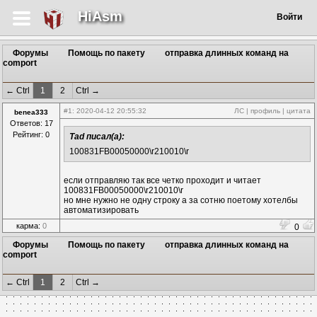
HiAsm
Войти
Форумы
Помощь по пакету
отправка длинных команд на
comport
← Ctrl
1
2
Ctrl →
#1
: 2020-04-12 20:55:32
ЛС
|
профиль
|
цитата
benea333
Ответов: 17
Рейтинг: 0
Tad писал(а):
100831FB00050000\r210010\r
если отправляю так все четко проходит и читает
100831FB00050000\r210010\r
но мне нужно не одну строку а за сотню поетому хотелбы
автоматизировать
карма:
0
0
Форумы
Помощь по пакету
отправка длинных команд на
comport
← Ctrl
1
2
Ctrl →