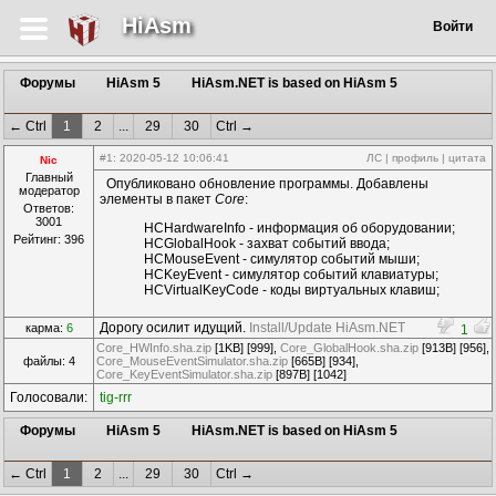
HiAsm
Войти
Форумы
HiAsm 5
HiAsm.NET is based on HiAsm 5
← Ctrl
1
2
...
29
30
Ctrl →
#1
: 2020-05-12 10:06:41
ЛС
|
профиль
|
цитата
Nic
Главный
Опубликовано обновление программы. Добавлены
модератор
элементы в пакет
Core
:
Ответов:
3001
HCHardwareInfo - информация об оборудовании;
Рейтинг: 396
HCGlobalHook - захват событий ввода;
HCMouseEvent - симулятор событий мыши;
HCKeyEvent - симулятор событий клавиатуры;
HCVirtualKeyCode - коды виртуальных клавиш;
Дорогу осилит идущий.
Install/Update HiAsm.NET
карма:
6
1
Core_HWInfo.sha.zip
[1KB] [999],
Core_GlobalHook.sha.zip
[913B] [956],
файлы: 4
Core_MouseEventSimulator.sha.zip
[665B] [934],
Core_KeyEventSimulator.sha.zip
[897B] [1042]
Голосовали:
tig-rrr
Форумы
HiAsm 5
HiAsm.NET is based on HiAsm 5
← Ctrl
1
2
...
29
30
Ctrl →