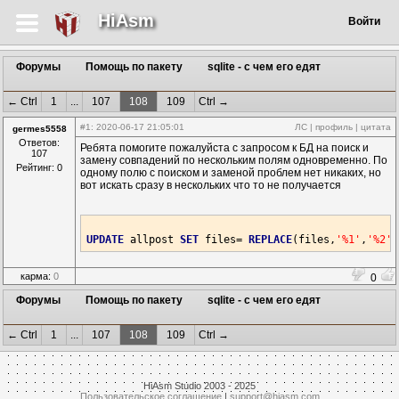
HiAsm
Войти
Форумы
Помощь по пакету
sqlite - с чем его едят
← Ctrl
1
...
107
108
109
Ctrl →
#1
: 2020-06-17 21:05:01
ЛС
|
профиль
|
цитата
germes5558
Ответов:
Ребята помогите пожалуйста с запросом к БД на поиск и
107
замену совпадений по нескольким полям одновременно. По
Рейтинг: 0
одному полю с поиском и заменой проблем нет никаких, но
вот искать сразу в нескольких что то не получается
UPDATE
 allpost 
SET
 files= 
REPLACE
(files,
'%1'
,
'%2'
)
карма:
0
0
Форумы
Помощь по пакету
sqlite - с чем его едят
← Ctrl
1
...
107
108
109
Ctrl →
HiAsm Studio 2003 - 2025
Пользовательское соглашение
|
support@hiasm.com