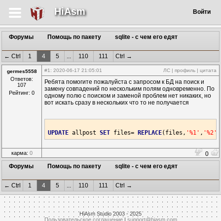
HiAsm
Войти
Форумы
Помощь по пакету
sqlite - с чем его едят
← Ctrl
1
4
5
...
110
111
Ctrl →
#1
: 2020-06-17 21:05:01
ЛС
|
профиль
|
цитата
germes5558
Ответов:
Ребята помогите пожалуйста с запросом к БД на поиск и
107
замену совпадений по нескольким полям одновременно. По
Рейтинг: 0
одному полю с поиском и заменой проблем нет никаких, но
вот искать сразу в нескольких что то не получается
UPDATE
 allpost 
SET
 files= 
REPLACE
(files,
'%1'
,
'%2'
)
карма:
0
0
Форумы
Помощь по пакету
sqlite - с чем его едят
← Ctrl
1
4
5
...
110
111
Ctrl →
HiAsm Studio 2003 - 2025
Пользовательское соглашение
|
support@hiasm.com