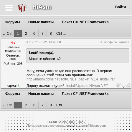
HiAsm
Войти
Форумы
Новые пакеты
Пакет C# .NET Frameworks
← Ctrl
1
2
6
7
8
Ctrl →
#1
: 2021-02-21 13:40:08
ЛС
|
профиль
|
цитата
Nic
Главный
модератор
LeoN писал(а):
Ответов:
Можете обновить?
3001
Рейтинг: 396
Могу, если укажите где она расположена. В первом
сообщение этой темы она правильная:
http://hiasm.ddns.net/soft/CNET_packet_v1.4_install.rar
Дорогу осилит идущий.
Install/Update HiAsm.NET
карма:
6
0
Форумы
Новые пакеты
Пакет C# .NET Frameworks
← Ctrl
1
2
6
7
8
Ctrl →
HiAsm Studio 2003 - 2025
Пользовательское соглашение
|
support@hiasm.com