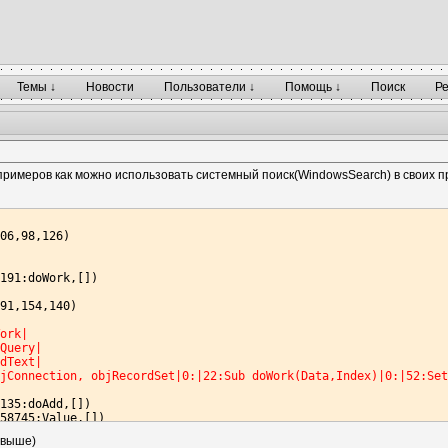
Темы ↓
Новости
Пользователи ↓
Помощь ↓
Поиск
Р
римеров как можно использовать системный поиск(WindowsSearch) в своих п
06,98,126)

191:doWork,[])

91,154,140)

Work|
nQuery|
ndText|
bjConnection, objRecordSet|0:|22:Sub doWork(Data,Index)|0:|52:Se
135:doAdd,[])

58745:Value,[])

и выше)
84135,210,140)
