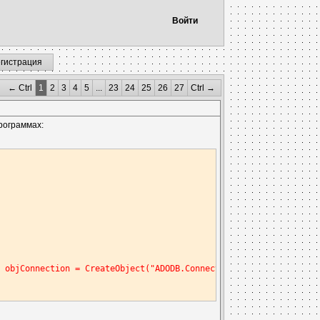
Войти
егистрация
← Ctrl
1
2
3
4
5
...
23
24
25
26
27
Ctrl →
рограммах:
t objConnection = CreateObject("ADODB.Connection")|50:Set objRec