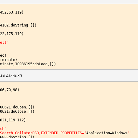
452,63,119)

файла=200|22:Расположение файла=800|20:Расширение файла=100|13:Т
4102:doString,[])

"
5,154,84)

22,175,119)

для поиска|
hell"
ssword)

5,13,@Hint)

ec)

rminate)

minate,10986195:doLoad,[])

102,119,133)

зы данных”)
 'select system.itemname, system.itempathdisplay, System.ItemTyp
401622:doConsoleExec,[])

06,70,98)

1:Value,[])

1,119,84)

60621:doOpen,[])

для поиска|
ssword)

0621:doClose,[])

5,13,@Hint)

621,119,112)

18,413,189)

rch"
=Search.CollatorDSO;EXTENDED PROPERTIES="
Application=Windows
""
688:doString,[])
