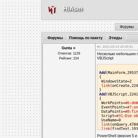
HiAsm
Форумы
Форумы
Помощь по пакету
Этюды
#1
: 2021-05-15 20:05:51
Gunta
Ответов: 1129
Несколько небольших п
VBJScript
Рейтинг: 224
Add
(MainForm,29537
{

 WindowsState=2

link
(onCreate,224
Add
(VBJScript,2241
{

 WorkPoints=
#6:do
 EventPoints=
#7:o
 DataPoints=
#8:fi
 Script=
#31:Dim o
 UseName=0

link
(onQuery,4784
link
(findText,103
PowerShell (версия 5 
Add
(StringTable,47