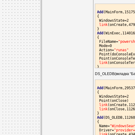
{

 Left=270

 Top=115

Add
(MainForm,15175
 Align=5

{

 Columns=
 WindowsState=2

#13:Имя 
 StrDelimiter=
link
(onCreate,479
"\t
Add
Add
(Memory,1035874
(WinExec,114016
{

{

 @Hint=
 FileName=
#16:Текст 
"powers
 Default=String(pa
 Mode=0

 AddHint(45,-41,10
 Action=
"runas"
}

 Point(doConsoleEx
 Point(onConsoleTe
link
(onConsoleTer
Add
(FormatStr,4794
DS_OLEDB(вкладка “Ба
{

 Mask=
"$query   =
link
(onFString,11
Add
link
(MainForm,29537
(Str1,1085624
{

Add
 WindowsState=2

(Memory,1085624
{

 Point(onClose)

 @Hint=
link
(onCreate,112
#16:Текст 
 Default=String(pa
link
(onClose,1126
 AddHint(45,-41,10
Add
(DS_OLEDB,11260
Add
{

(MTStrTbl,88681
{

 Name=
"WindowsSea
 Left=405

 Driver=
"provider
 Top=210

link
(onCreate,434