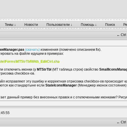
Темы ↓
Новости
Пользователи ↓
Помощь ↓
Поиск
Р
← Ctrl
awManager.pas
(скачать)
изменения (помечено описанием fix).
ировать на файле идущем в примерах:
le\Forms\MTStrTbl\With_EditCtrl.sha
ли отключить иконки (у
MTStrTbl
(MT таблица строк) свойство
SmallIconsMana
трисовка checkbox-ов.
йл исправляют эту ошибку и корректная отрисовка checkbox-ов происходит ка
уются как стандартыне если
StateIconsManager
(Менеджер иконок состояния) 
аботает данный пример без внесенных правок и с отключенными иконками? Рис
:45:55
← Ctrl