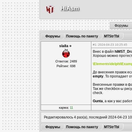
HiAsm
Форумы
Форумы
Помощь по пакету
MTStrTbl
#1
: 2024-04-23 10:25:45
sla8a
Внес в файл
hiMST_Dr
Хорошо можно протест
Ответов: 2489
\Elements\delphi\Examp
Рейтинг: 698
До внесения правок ес
empty
. То пропадает о
Внесенные правки в фа
Так же checkbox-ы рис
check.
Gunta
, а как у вас р
карма:
11
Редактировалось 4 раз(а), последний 2024-04-23 10
Форумы
Помощь по пакету
MTStrTbl