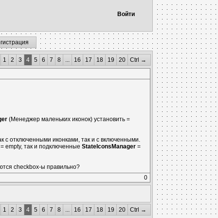
Войти
егистрация
1
2
3
4
5
6
7
8
...
16
17
18
19
20
Ctrl →
ger
(Менеджер маленьких иконок) установить =
к с отключенными иконками, так и с включенными.
= empty, так и подключенные
StateIconsManager
=
уются checkbox-ы правильно?
0
1
2
3
4
5
6
7
8
...
16
17
18
19
20
Ctrl →