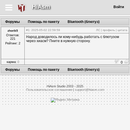
HiAsm
Войти
Форумы
Помощь по пакету
Bluetooth (блютуз)
#1
: 2025-05-02 22:59:59
ЛС
|
профиль
|
цитата
zhorik5
Ответов:
Народ доводилось ли кому-нибудь работать с блютузом
221
через хиасм? Пните в нужную сторону.
Рейтинг: 2
карма:
0
0
Форумы
Помощь по пакету
Bluetooth (блютуз)
HiAsm Studio 2003 - 2025
Пользовательское соглашение
|
support@hiasm.com