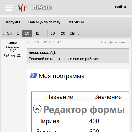
HiAsm
Войти
Форумы
Помощь по пакету
MTStrTbl
← Ctrl
1
10
11
...
19
20
Ctrl →
#1
: 2025-05-29 16:16:47
ЛС
|
профиль
|
цитата
Gunta
Ответов:
1129
nesco писал(а):
Рейтинг: 224
Решений не много, но все они не рабочие.