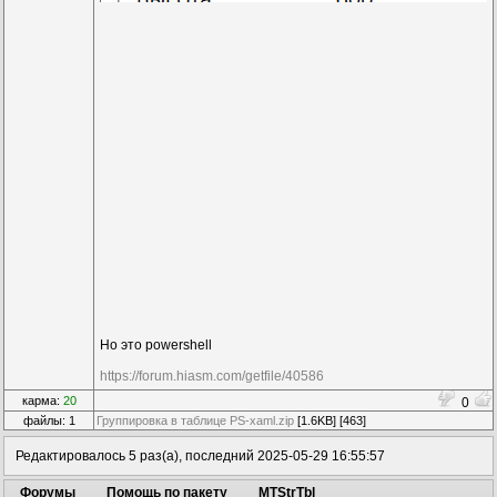
Но это powershell
https://forum.hiasm.com/getfile/40586
карма:
20
0
файлы: 1
Группировка в таблице PS-xaml.zip
[1.6KB] [463]
Редактировалось 5 раз(а), последний 2025-05-29 16:55:57
Форумы
Помощь по пакету
MTStrTbl