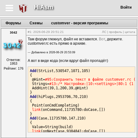
HiAsm
Войти
Форумы
Схемы
customver - версия программы
#1
: 2026-06-29 20:51:21
ЛС
|
профиль
|
цитата
3042
Там форум глюкнул, файл не вставился.
Вот
, держите.
customver.rc есть прямо в архиве.
--- Добавлено в 2026-06-29 20:53:09
Ответов:
А вот в виде кода (если вдруг файл пропадёт)
1953
Рейтинг: 176
Add
(StrList,530547,1071,105)

{

 @Hint=
#95:Сохранить текст в файле customver.rc (к
 Strings=
 AddHint(39,1,200,39,@Hint)

Add
(hiPlugs,2953706,70,210)

{

 Point(onCmdCompleting)

link
(onCommand,11735780:doCase,[])

Add
(Case,11735780,147,210)

{

 Value=String(build)

link
(onNextCase,9384841:doCase,[])

link
(onTrue,1360486:doEvent2,[(195,223)(195,279)])