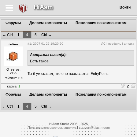
HiAsm
Войти
Форумы
Делаем компоненты
Пожелания по компонентам
← Ctrl
1
4
5
Ctrl →
#1
: 2007-01-26 19:20:50
ЛС
|
профиль
|
цитата
tsdima
Астрамак писал(а):
Есть такое
Ответов:
2125
Ты б уж сказал, что оно называется EntryPoint.
Рейтинг: 159
карма:
1
0
Форумы
Делаем компоненты
Пожелания по компонентам
← Ctrl
1
4
5
Ctrl →
HiAsm Studio 2003 - 2025
Пользовательское соглашение
|
support@hiasm.com