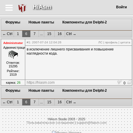
HiAsm
Войти
Форумы
Новые пакеты
Компоненты для Delphi-2
← Ctrl
1
6
7
...
15
16
Ctrl →
#1
: 2007-07-24 12:04:26
ЛС
|
профиль
|
цитата
Administrator
Администрация
в исключение лишнего присваивания и повышение
наглядности кода.
Ответов:
15295
Рейтинг:
1519
https://hiasm.com
карма:
26
0
Форумы
Новые пакеты
Компоненты для Delphi-2
← Ctrl
1
6
7
...
15
16
Ctrl →
HiAsm Studio 2003 - 2025
Пользовательское соглашение
|
support@hiasm.com