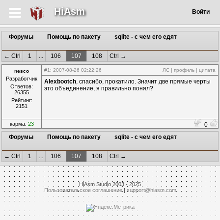
HiAsm
Войти
Форумы
Помощь по пакету
sqlite - с чем его едят
← Ctrl
1
...
106
107
108
Ctrl →
#1
: 2007-08-26 02:22:26
ЛС
|
профиль
|
цитата
nesco
Разработчик
Alexbootch
, спасибо, прокатило. Значит две прямые черты
Ответов:
это объединение, я правильно понял?
26355
Рейтинг:
2151
карма:
23
0
Форумы
Помощь по пакету
sqlite - с чем его едят
← Ctrl
1
...
106
107
108
Ctrl →
HiAsm Studio 2003 - 2025
Пользовательское соглашение
|
support@hiasm.com