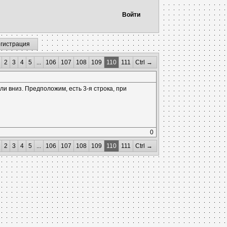
Войти
егистрация
2
3
4
5
...
106
107
108
109
110
111
Ctrl →
ли вниз. Предположим, есть 3-я строка, при
0
2
3
4
5
...
106
107
108
109
110
111
Ctrl →