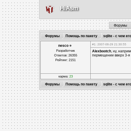
HiAsm
Форумы
Форумы
Помощь по пакету
sqlite - с чем ег
#1
: 2007-08-29 21:30:55
nesco
Разработчик
Alexbootch
, ну, напри
пермещении вверх 3-я ст
Ответов: 26355
Рейтинг: 2151
карма:
23
Форумы
Помощь по пакету
sqlite - с чем ег