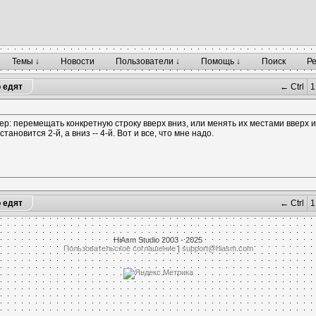
Темы ↓
Новости
Пользователи ↓
Помощь ↓
Поиск
Р
о едят
← Ctrl
1
мер: перемещать конкретную строку вверх вниз, или менять их местами вверх и
ановится 2-й, а вниз -- 4-й. Вот и все, что мне надо.
о едят
← Ctrl
1
HiAsm Studio 2003 - 2025
Пользовательское соглашение
|
support@hiasm.com