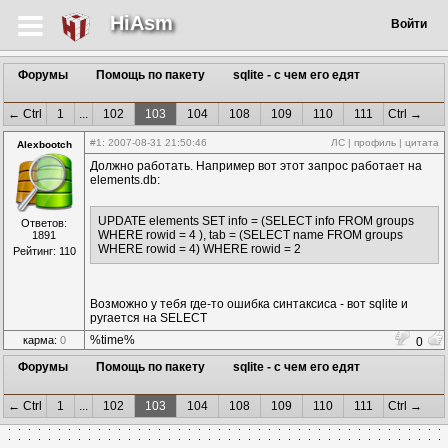
HiAsm
Войти
Форумы
Помощь по пакету
sqlite - с чем его едят
← Ctrl
1
...
102
103
104
108
109
110
111
Ctrl →
#1
: 2007-08-31 21:50:46
ЛС
|
профиль
|
цитата
Alexbootch
Должно работать. Например вот этот запрос работает на
elements.db:
UPDATE elements SET info = (SELECT info FROM groups
Ответов:
WHERE rowid = 4 ), tab = (SELECT name FROM groups
1891
WHERE rowid = 4) WHERE rowid = 2
Рейтинг: 110
Возможно у тебя где-то ошибка синтаксиса - вот sqlite и
ругается на SELECT
%time%
карма:
0
0
Форумы
Помощь по пакету
sqlite - с чем его едят
← Ctrl
1
...
102
103
104
108
109
110
111
Ctrl →