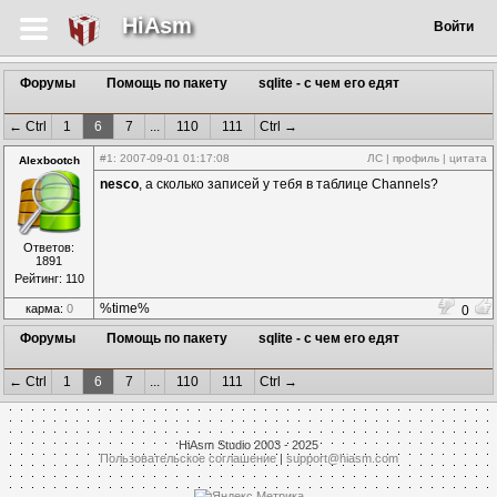
HiAsm
Войти
Форумы
Помощь по пакету
sqlite - с чем его едят
← Ctrl
1
6
7
...
110
111
Ctrl →
#1
: 2007-09-01 01:17:08
ЛС
|
профиль
|
цитата
Alexbootch
nesco
, а сколько записей у тебя в таблице Channels?
Ответов:
1891
Рейтинг: 110
%time%
карма:
0
0
Форумы
Помощь по пакету
sqlite - с чем его едят
← Ctrl
1
6
7
...
110
111
Ctrl →
HiAsm Studio 2003 - 2025
Пользовательское соглашение
|
support@hiasm.com