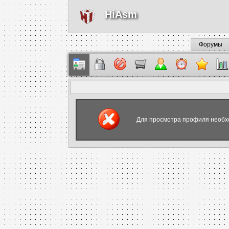
HiAsm
Форумы
Для просмотра профиля необх