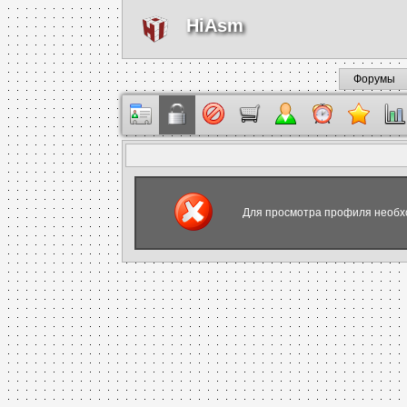
HiAsm
Форумы
Для просмотра профиля необх