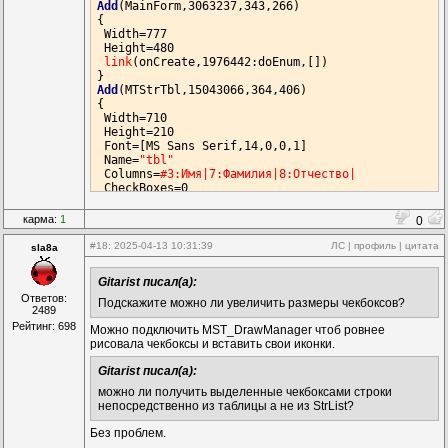
Add
(MainForm,3063237,343,266)

{

 Width=777

 Height=480

link
(onCreate,1976442:doEnum,[])

Add
(MTStrTbl,15043066,364,406)

{

 Width=710

 Height=210

 Font=[MS Sans Serif,14,0,0,1]

 Name=
"tbl"
 Columns=
#3:Имя|7:Фамилия|8:Отчество|
 CheckBoxes=0

Add
(StrList,4383086,434,175)

карма:
1
0
{

 Strings=
#20:Иван;Иванов;Иванович|24:Андрей;Андрее
#18
: 2025-04-13 10:31:39
ЛС
|
профиль
|
цитата
sla8a
Add
(ArrayEnum,1976442,448,280)

Gitarist писал(а):
{

Ответов:
link
(onItem,16356153:doMT,[])

Подскажите можно ли увеличить размеры чекбоксов?
2489
link
(Array,4427156:Var2,[])

Рейтинг: 698
Можно подключить MST_DrawManager чтоб ровнее
Add
(MST_RowAction,15395190,546,273)

рисовала чекбоксы и вставить свои иконки.
{

 MSTControl=
"tbl"
Gitarist писал(а):
можно ли получить выделенные чекбоксами строки
Add
(MT_String,16356153,497,273)

непосредственно из таблицы а не из StrList?
{

link
(onResult,15395190:doRowAction,[])

Без проблем.