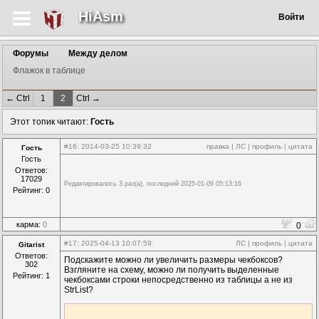
HiAsm
Войти
Форумы
Между делом
Флажок в таблице
← Ctrl
1
2
Ctrl →
Этот топик читают:
Гость
#16
: 2014-03-25 10:39:32
правка
|
ЛС
|
профиль
|
цитата
Гость
Гость
Ответов:
17029
Редактировалось 3 раз(а), последний 2025-01-09 05:13:16
Рейтинг: 0
карма:
0
0
#17
: 2025-04-13 10:07:59
ЛС
|
профиль
|
цитата
Gitarist
Ответов:
Подскажите можно ли увеличить размеры чекбоксов?
302
Взгляните на схему, можно ли получить выделенные
Рейтинг: 1
чекбоксами строки непосредственно из таблицы а не из
StrList?