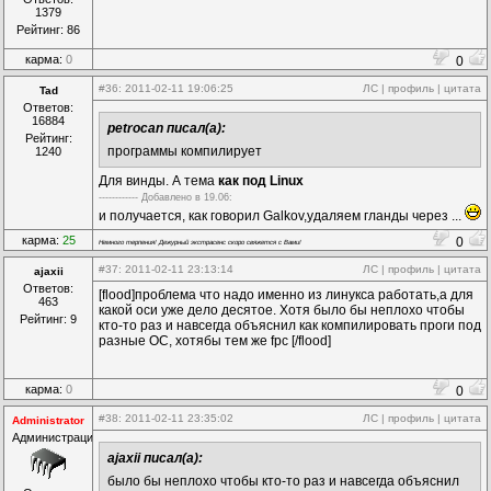
1379
Рейтинг: 86
карма:
0
0
#36
: 2011-02-11 19:06:25
ЛС
|
профиль
|
цитата
Tad
Ответов:
16884
petrocan писал(а):
Рейтинг:
программы компилирует
1240
Для винды. А тема
как под Linux
------------ Дoбавленo в 19.06:
и получается, как говорил Galkov,удаляем гланды через ...
карма:
25
0
Немного терпения! Дежурный экстрасенс скоро свяжется с Вами!
#37
: 2011-02-11 23:13:14
ЛС
|
профиль
|
цитата
ajaxii
Ответов:
[flood]проблема что надо именно из линукса работать,а для
463
какой оси уже дело десятое. Хотя было бы неплохо чтобы
Рейтинг: 9
кто-то раз и навсегда объяснил как компилировать проги под
разные ОС, хотябы тем же fpc [/flood]
карма:
0
0
#38
: 2011-02-11 23:35:02
ЛС
|
профиль
|
цитата
Administrator
Администрация
ajaxii писал(а):
было бы неплохо чтобы кто-то раз и навсегда объяснил