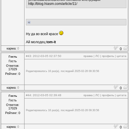
http://blog.hiasm.com/article/11/
Ну да во всей красе
Ай молодец
tom-it
карма:
0
0
#43
: 2012-03-05 02:37:50
правка
|
ЛС
|
профиль
|
цитата
Гость
Гость
Ответов:
17029
Редактировалось 16 раз(а), последний 2025-02-28 09:30:56
Рейтинг: 0
карма:
0
0
#44
: 2012-03-05 02:39:48
правка
|
ЛС
|
профиль
|
цитата
Гость
Гость
Ответов:
17029
Редактировалось 16 раз(а), последний 2025-02-28 09:30:56
Рейтинг: 0
карма:
0
0