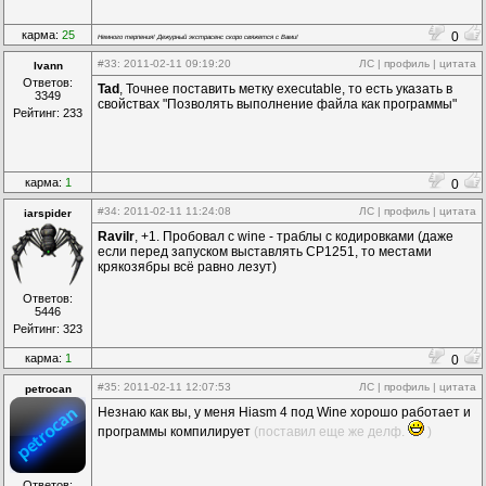
карма:
25
0
Немного терпения! Дежурный экстрасенс скоро свяжется с Вами!
#33
: 2011-02-11 09:19:20
ЛС
|
профиль
|
цитата
Ivann
Ответов:
Tad
, Точнее поставить метку executable, то есть указать в
3349
свойствах "Позволять выполнение файла как программы"
Рейтинг: 233
карма:
1
0
#34
: 2011-02-11 11:24:08
ЛС
|
профиль
|
цитата
iarspider
Ravilr
, +1. Пробовал с wine - траблы с кодировками (даже
если перед запуском выставлять CP1251, то местами
крякозябры всё равно лезут)
Ответов:
5446
Рейтинг: 323
карма:
1
0
#35
: 2011-02-11 12:07:53
ЛС
|
профиль
|
цитата
petrocan
Незнаю как вы, у меня Hiasm 4 под Wine хорошо работает и
программы компилирует
(поставил еще же делф.
)
Ответов: