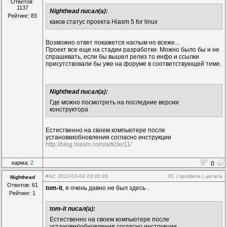
Ответов:
1137
Nighthead писал(а):
Рейтинг: 83
каков статус проекта Hiasm 5 for linux
Возможно ответ покажется наглым но всеже...
Проект все еще на стадии разработки. Можно было бы и не
спрашивать, если бы вышел релиз то инфо и ссылки
присутствовали бы уже на форуме в соответствующей теме.
Nighthead писал(а):
Где можно посмотреть на последние версии
конструктора
Естественно на своем компьютере после
установкиобновления согласно инструкции
http://blog.hiasm.com/article/11/
карма:
2
0
#42
: 2012-03-04 23:46:26
ЛС
|
профиль
|
цитата
Nighthead
Ответов: 61
tom-it
, я очень давно не был здесь .
Рейтинг: 1
tom-it писал(а):
Естественно на своем компьютере после
установки\обновления согласно инструкции