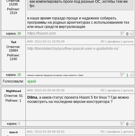
Ответов:
как компилировать проги под разные ОС, хотябы тем же
15295
fpc
Рейтинг:
1519
в наше время гораздо проще и надежнее собирать
программы на родных архитектурах с использованием тех
или иных средств виртуализации
https://hiasm.com
карма:
26
0
#39
: 2011-02-11 23:50:26
ЛС
|
профиль
|
цитата
Tad
Ответов:
http://translated.by/you/free-pascal-user-s-guide/into-ru/
16884
Рейтинг:
1240
карма:
25
1
Немного терпения! Дежурный экстрасенс скоро свяжется с Вами!
Голосовали:
ajaxii
#40
: 2012-02-28 00:50:36
ЛС
|
профиль
|
цитата
Nighthead
Ответов: 61
Dilma
, а каков статус проекта Hiasm 5 for linux ? Где можно
Рейтинг: 1
посмотреть на последние версии конструктора ?
карма:
0
0
#41
: 2012-02-28 09:30:52
ЛС
|
профиль
|
цитата
tom-it