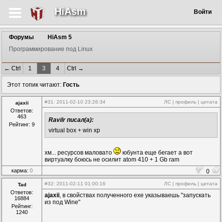
HiAsm
Войти
Форумы
HiAsm 5
Программирование под Linux
← Ctrl
1
3
4
Ctrl →
Этот топик читают:
Гость
#31
: 2011-02-10 23:26:34
ЛС
|
профиль
|
цитата
ajaxii
Ответов:
463
Ravilr писал(а):
Рейтинг: 9
virtual box + win xp
хм... ресурсов маловато
юбунта еще бегает а вот
виртуалку боюсь не осилит atom 410 + 1 Gb ram
карма:
0
0
#32
: 2011-02-11 01:00:16
ЛС
|
профиль
|
цитата
Tad
Ответов:
ajaxii
, в свойствах полученного exe указываешь "запускать
16884
из под Wine"
Рейтинг:
1240